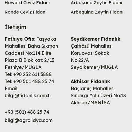
Howard Ceviz Fidanı
Arbosana Zeytin Fidanı
Ronde Ceviz Fidanı
Arbequina Zeytin Fidanı
İletişim
Fethiye Ofis:
Taşyaka
Seydikemer Fidanlık
Mahallesi Baha Şıkman
Çaltıözü Mahallesi
Caddesi No:114 Elite
Koruovası Sokak
Plaza B Blok kat: 2/13
No:22/A
Fethiye/MUĞLA
Seydikemer/MUĞLA
Tel: +90 252 611 3888
Tel: +90 501 488 25 74
Akhisar Fidanlık
Email:
Başlamış Mahallesi
bilgi@fidanlik.com.tr
Sındırgı Yolu Üzeri No:18
Akhisar/MANİSA
+90 (501) 488 25 74
bilgi@agrolidya.com