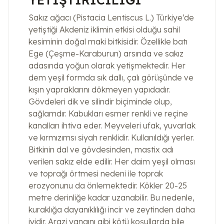
Sakız ağacı (Pistacia Lentiscus L.) Türkiye’de
yetiştiği Akdeniz iklimin etkisi olduğu sahil
kesiminin doğal maki bitkisidir. Özellikle batı
Ege (Çeşme-Karaburun) arsında ve sakız
adasında yoğun olarak yetişmektedir. Her
dem yeşil formda sık dallı, çalı görüşünde ve
kışın yapraklarını dökmeyen yapıdadır.
Gövdeleri dik ve silindir biçiminde olup,
sağlamdır. Kabukları esmer renkli ve reçine
kanalları ihtiva eder. Meyveleri ufak, yuvarlak
ve kırmızımsı siyah renklidir. Kullanıldığı yerler.
Bitkinin dal ve gövdesinden, mastix adı
verilen sakız elde edilir. Her daim yeşil olması
ve toprağı örtmesi nedeni ile toprak
erozyonunu da önlemektedir. Kökler 20-25
metre derinliğe kadar uzanabilir. Bu nedenle,
kuraklığa dayanıklılığı incir ve zeytinden daha
iyidir. Arazi yangını gibi kötü koşullarda bile