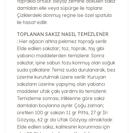
toprakla örtülür. Beyaz zemine dökülen sakız
damlaları elle veya süpürge ile toplanır.
Çiziklerdeki donmuş reçine ise özel spatula
ile hasat edilir.
TOPLANAN SAKIZ NASIL TEMİZLENİR
:
Her ağacın altına pekmez toprağı serilir.
Elde edilen sakızlar; toz, toprak, taş gibi
yabancı maddelerden temizlenir. Sonra
sakızlar, işine sabun tozu konmuş olan soğuk
suda çalkalanır. Temiz suda durulanarak, bez
üzerine kurutulmak üzere serilir. Kuruyan
sakızların üzerine yapışmış olan yabancı
maddeler ufak çakı yardımı ila temizlenir.
Temizleme sonrası, iriliklerine göre sakız
damlaları boylarına ayrılır. Çoğu zaman;
üretilen 100 gr sakızın 11 gr Pitta, 27 gr İri
Gözyaşı, 62 gr da Ufak Gözyaşı olmaktadır.
Elde edilen sakız, kalitesinin korunması için