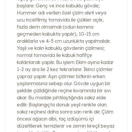
başlanır. Genç ve ince kabuklu gövde;
Hummer adı verilen özel çizim aleti veya
ucu inceltilmiş tornavida ile çizikler açılır,
fazla derin olmamalı (odun kısmına
geçmeden kabukta yapılır), 10-15 cm
aralıklarla ve 4-5 cm uzunlukta yapılmalıdır.
Yaşlı ve kalın kabuklu gövdenin çizilmesi;
normal tornavida ile kabuk hafifçe
kaldırılarak yapılır. Bu işlem Ekim ayına kadar
1-2 ay ara ile 2 kez tekrarlanır. İkinci çizimler
çapraz yapılır. Aşırı çizimler bitkinin erken
yaşlanmasına sebep olur. Gövde uygun bir
şekilde çizildiğinde reçine kıvamında bir sıvı
akar. Bu madde pıhtılaştığında sakız elde
edilir. Başlangıçta donuk yeşil renkte olan
sakız reçinesi daha sonra sarı renk alır. Çizim
öncesi ağacın dibi, taç izdüşümü içi
düzeltilerek temizlenir ve zemin kireçli beyaz